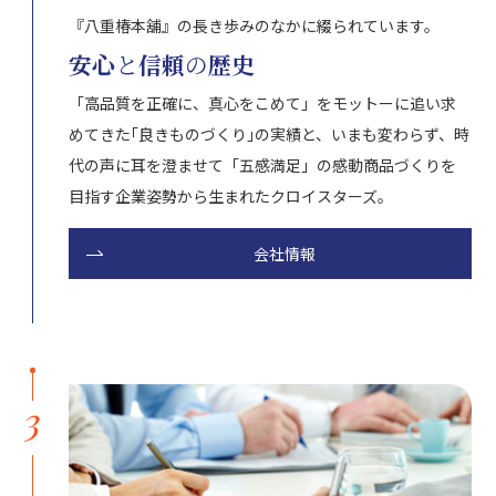
『八重椿本舖』の長き歩みのなかに綴られています。
安心
と
信頼
の
歴史
「高品質を正確に、真心をこめて」をモットーに追い求
めてきた｢良きものづくり｣の実績と、いまも変わらず、時
代の声に耳を澄ませて「五感満足」の感動商品づくりを
目指す企業姿勢から生まれたクロイスターズ。
会社情報
3