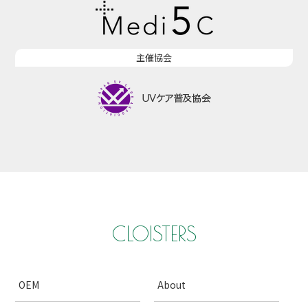
主催協会
CLOISTERS
OEM
About